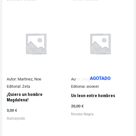
AGOTADO
Autor:
Martinez, Noe
Autor:
Maguire, Gregory
Editorial:
Zeta
Editorial:
Booket
¡Quiero un hombre
Un leon entre hombres
Magdalena!
20,00
€
3,00
€
Novela Negra
Autoayuda