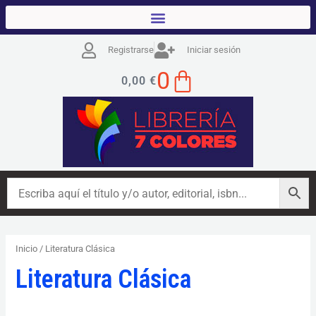
Ir
al
contenido
Registrarse
Iniciar sesión
CART
0
0,00
€
Inicio
/ Literatura Clásica
Literatura Clásica