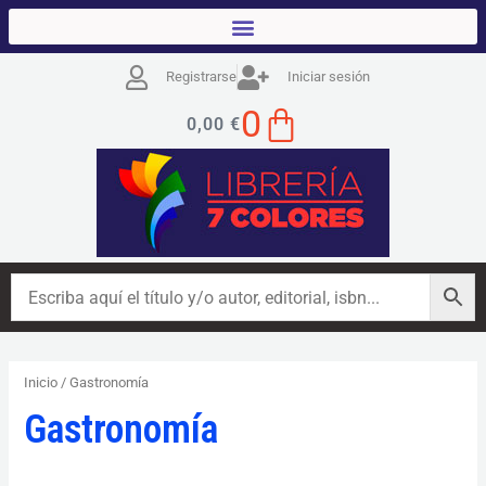
Ir
al
contenido
Registrarse
Iniciar sesión
CART
0
0,00
€
Inicio
/ Gastronomía
Gastronomía