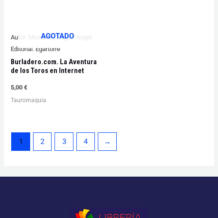
AGOTADO
Autor:
Moncholi, Miguel Angel
Editorial:
Egartorre
Burladero.com. La Aventura
de los Toros en Internet
5,00
€
Tauromaquia
1
2
3
4
→