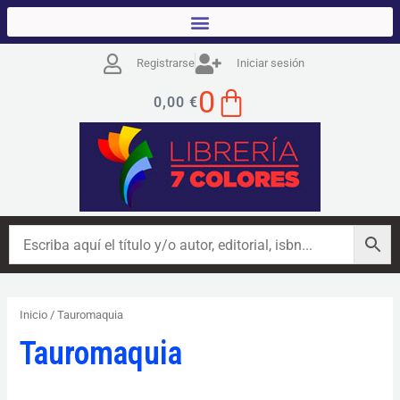
Ordenado
Ir
por
los
al
últimos
contenido
Registrarse
Iniciar sesión
CART
0
0,00
€
Inicio
/ Tauromaquia
Tauromaquia