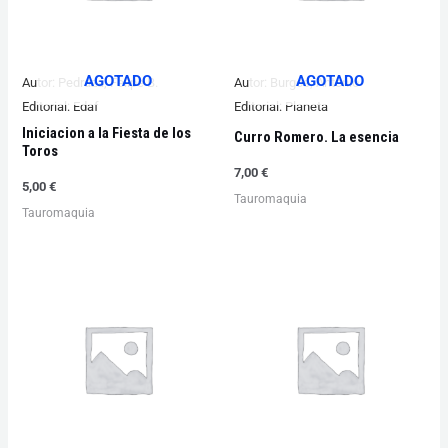
AGOTADO
AGOTADO
Autor:
Pedraza, Felipe B.
Autor:
Burgos, Antonio
Editorial:
Edaf
Editorial:
Planeta
Iniciacion a la Fiesta de los
Curro Romero. La esencia
Toros
7,00
€
5,00
€
Tauromaquia
Tauromaquia