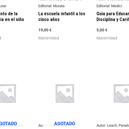
ilar
Editorial:
Morata
Editorial:
Medici
nto de la
La escuela infantil a los
Guia para Educa
ia en el niño
cinco años
Disciplina y Cari
19,00
€
5,00
€
d
Maternidad
Maternidad
GOTADO
AGOTADO
nd, Genevieve
Autor:
Lamott, Anne
Autor:
Leach, Penel