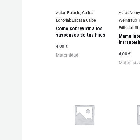
Autor:
Pajuelo, Carlos
Autor:
Verny
Editorial:
Espasa Calpe
Weintraub,
Editorial:
Sh
Como sobrevivir a los
suspensos de tus hijos
Mama Inte
Intrauteri
4,00
€
4,00
€
Maternidad
Maternida