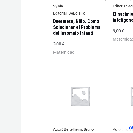
Sylvia
Editorial:
Agu
Editorial:
DeBolsillo
El nacimie
inteligenc
Duermete, Niño. Como
Solucionar el Problema
9,00
€
del Insomnio Infantil
Maternida
3,00
€
Maternidad
A
Autor:
Bettelheim, Bruno
Autor:
Howla