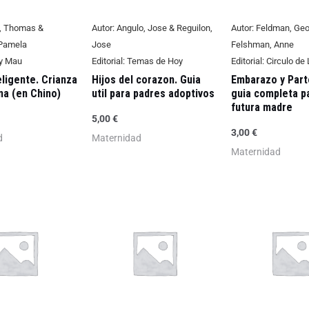
, Thomas &
Autor:
Angulo, Jose & Reguilon,
Autor:
Feldman, Geo
 Pamela
Jose
Felshman, Anne
y Mau
Editorial:
Temas de Hoy
Editorial:
Circulo de 
ligente. Crianza
Hijos del corazon. Guia
Embarazo y Part
na (en Chino)
util para padres adoptivos
guia completa pa
futura madre
5,00
€
3,00
€
d
Maternidad
Maternidad