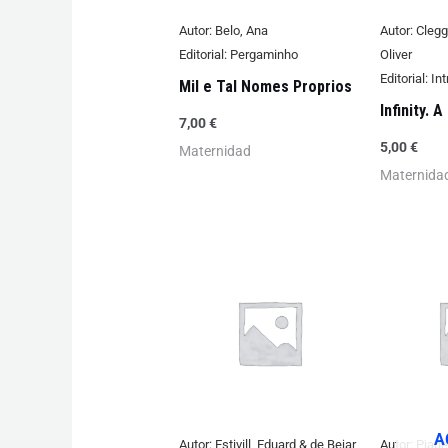
Autor:
Belo, Ana
Autor:
Clegg,
Editorial:
Pergaminho
Oliver
Editorial:
Int
Mil e Tal Nomes Proprios
Infinity. 
7,00
€
5,00
€
Maternidad
Maternida
A
Autor:
Estivill, Eduard & de Bejar,
Autor:
Piage