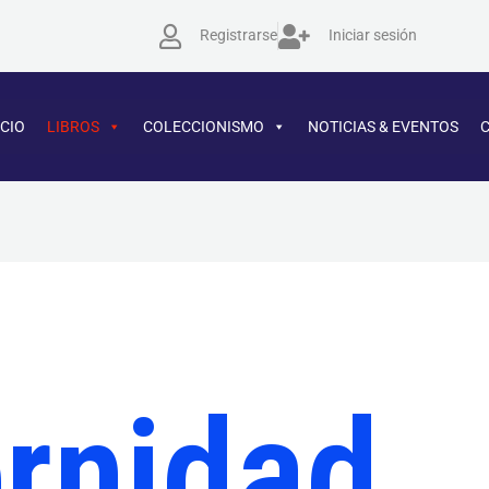
enado
Registrarse
Iniciar sesión
imos
ICIO
LIBROS
COLECCIONISMO
NOTICIAS & EVENTOS
rnidad