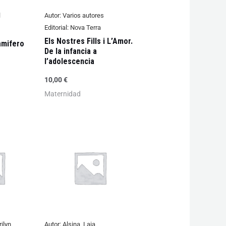
l
Autor:
Varios autores
Editorial:
Nova Terra
Els Nostres Fills i L’Amor.
amifero
De la infancia a
l’adolescencia
10,00
€
Maternidad
ilyn
Autor:
Alsina, Laia