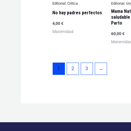
Editorial:
Critica
Editorial:
Gri
Mama Natu
No hay padres perfectos
saludable
Parto
4,00
€
Maternidad
60,00
€
Maternida
1
2
3
→