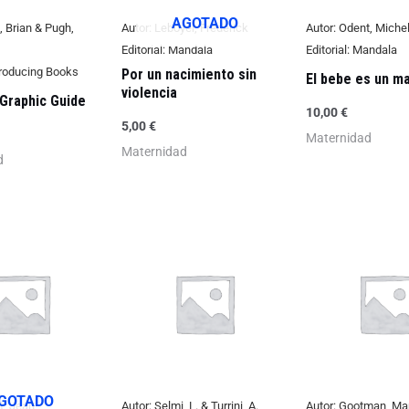
AGOTADO
 Brian & Pugh,
Autor:
Leboyer, Frederick
Autor:
Odent, Miche
Editorial:
Mandala
Editorial:
Mandala
roducing Books
Por un nacimiento sin
El bebe es un m
violencia
A Graphic Guide
10,00
€
5,00
€
Maternidad
Maternidad
d
GOTADO
t, Jean
Autor:
Selmi, L. & Turrini, A.
Autor:
Gootman, Mar