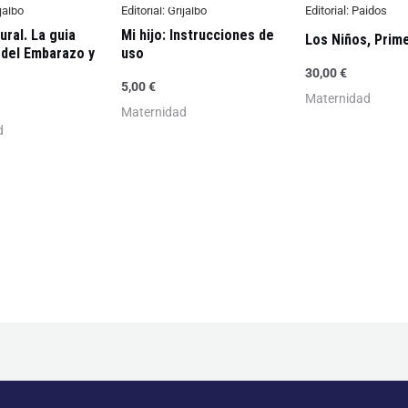
jalbo
Editorial:
Grijalbo
Editorial:
Paidos
ral. La guia
Mi hijo: Instrucciones de
Los Niños, Prim
 del Embarazo y
uso
30,00
€
5,00
€
Maternidad
Maternidad
d