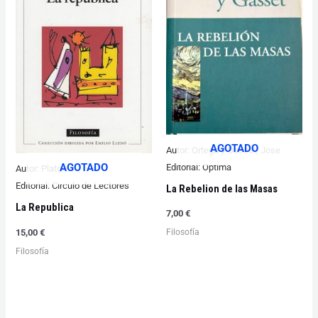
AGOTADO
Autor:
Ortega y Gasset, Jose
AGOTADO
Editorial:
Optima
Autor:
Platon
Editorial:
Circulo de Lectores
La Rebelion de las Masas
La Republica
7,00
€
Filosofía
15,00
€
Filosofía