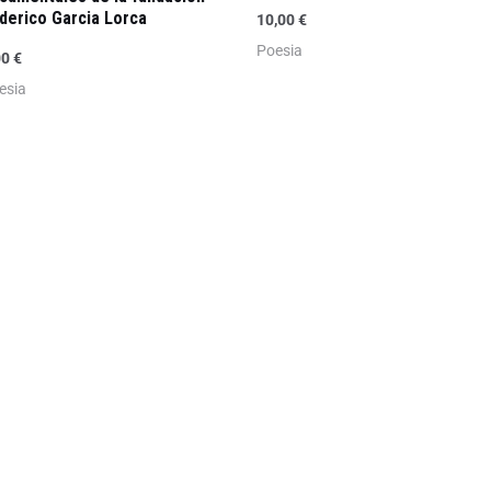
derico Garcia Lorca
10,00
€
Poesia
00
€
esia