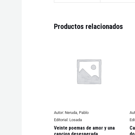
Productos relacionados
Autor:
Neruda, Pablo
Aut
Editorial:
Losada
Edi
Veinte poemas de amor y una
Ca
cancion desesperada
do