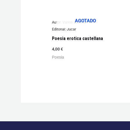
AGOTADO
Autor:
Varios autores
Editorial:
Jucar
Poesia erotica castellana
4,00
€
Poesia