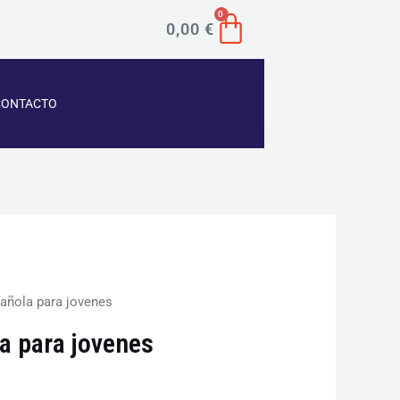
CART
0
0,00
€
CONTACTO
añola para jovenes
a para jovenes