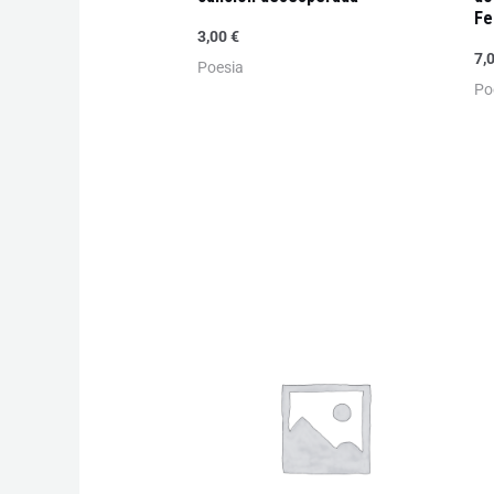
Fe
3,00
€
7,
Poesia
Po