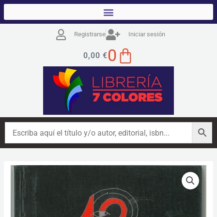
Ir
al
contenido
Registrarse
Iniciar sesión
CART
0
0,00
€
Musas
cantidad