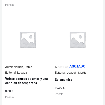
Poesia
AGOTADO
Autor:
Neruda, Pablo
Autor:
Paz, Octavio
Editorial:
Losada
Editorial:
Joaquin Mortiz
Veinte poemas de amor y una
Salamandra
cancion desesperada
10,00
€
3,00
€
Poesia
Poesia