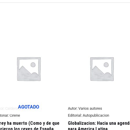
AGOTADO
or:
Calderon, Emilio
Autor:
Varios autores
torial:
Cirene
Editorial:
Autopublicacion
 rey ha muerto (Como y de que
Globalizacion: Hacia una agend
rieron los reyes de España
para America Latina