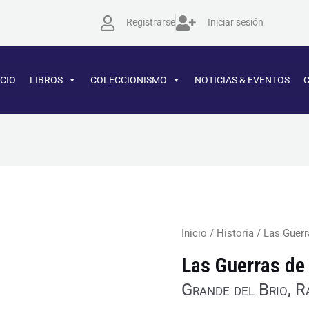
Registrarse
Iniciar sesión
ICIO
LIBROS
COLECCIONISMO
NOTICIAS & EVENTOS
Las
Inicio
/
Historia
/ Las Guerr
Guerras
Las Guerras de
de
Grande del Brio, 
Al-