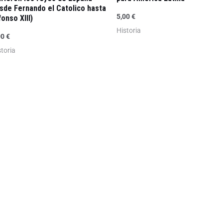
sde Fernando el Catolico hasta
5,00
€
fonso XIII)
Historia
00
€
storia