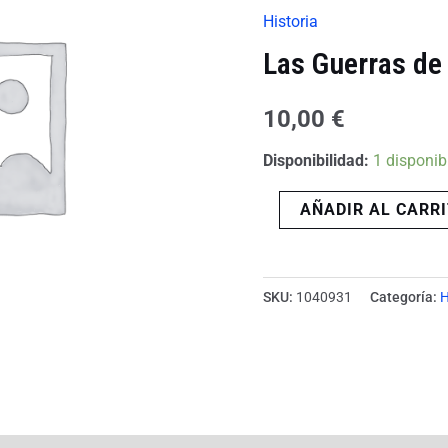
Andalus
Historia
cantidad
Las Guerras de
10,00
€
Disponibilidad:
1 disponib
AÑADIR AL CARR
SKU:
1040931
Categoría:
H