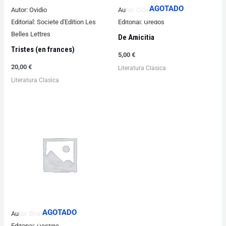
AGOTADO
Autor:
Ovidio
Autor:
Ciceron
Editorial:
Societe d'Edition Les
Editorial:
Gredos
Belles Lettres
De Amicitia
Tristes (en frances)
5,00
€
20,00
€
Literatura Clasica
Literatura Clasica
AGOTADO
Autor:
Bronte, Emily
Editorial:
Destino