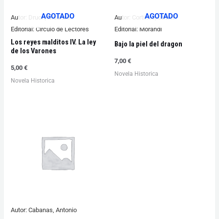
AGOTADO
AGOTADO
Autor:
Druon, Maurice
Autor:
Cortines, Javier
Editorial:
Circulo de Lectores
Editorial:
Morandi
Los reyes malditos IV. La ley
Bajo la piel del dragon
de los Varones
7,00
€
5,00
€
Novela Historica
Novela Historica
Autor:
Cabanas, Antonio