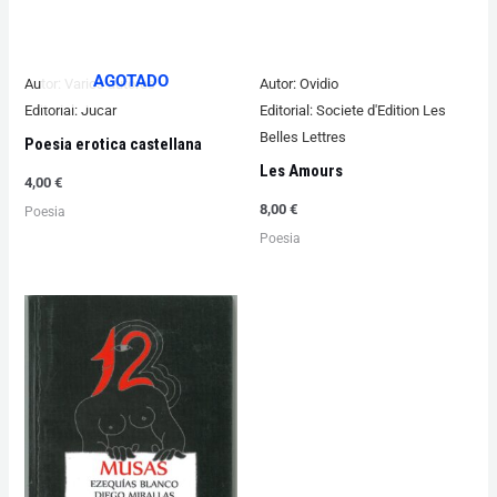
AGOTADO
Autor:
Varios autores
Autor:
Ovidio
Editorial:
Jucar
Editorial:
Societe d'Edition Les
Belles Lettres
Poesia erotica castellana
Les Amours
4,00
€
8,00
€
Poesia
Poesia