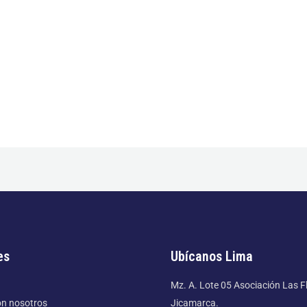
es
Ubícanos Lima
Mz. A. Lote 05 Asociación Las F
on nosotros
Jicamarca.