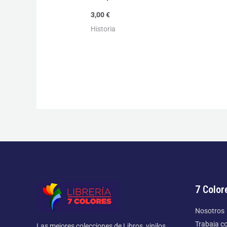
3,00
€
Historia
7 Color
Nosotros
Trabaja c
Las mejores colecciones de Libros, vinilos