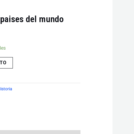
s paises del mundo
les
ITO
istoria