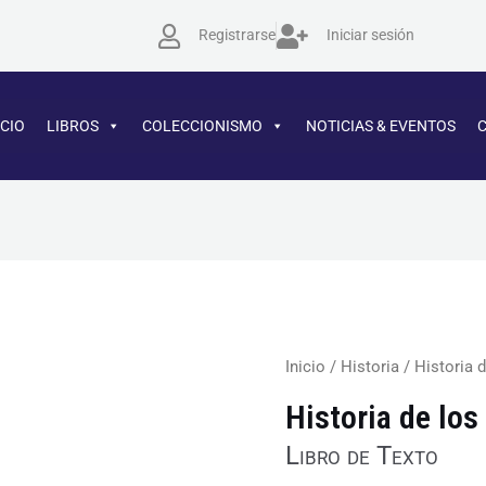
Registrarse
Iniciar sesión
ICIO
LIBROS
COLECCIONISMO
NOTICIAS & EVENTOS
Historia
Inicio
/
Historia
/ Historia 
de
Historia de lo
los
Libro de Texto
paises