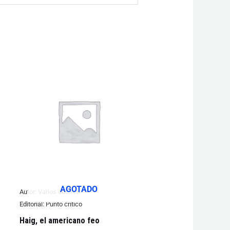
AGOTADO
Autor:
Varios autores
Editorial:
Punto critico
Haig, el americano feo