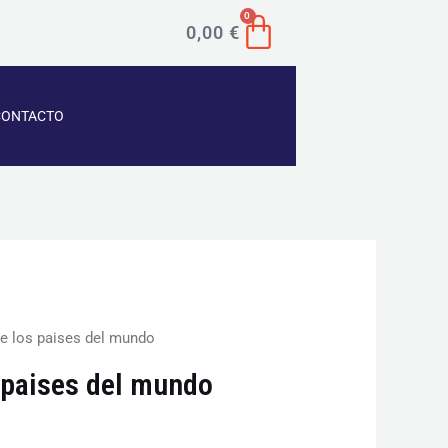
CART
0
0,00
€
CONTACTO
de los paises del mundo
s paises del mundo