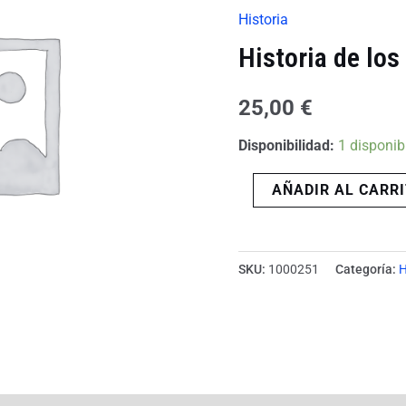
del
Historia
mundo
Historia de lo
cantidad
25,00
€
Disponibilidad:
1 disponib
AÑADIR AL CARR
SKU:
1000251
Categoría:
H