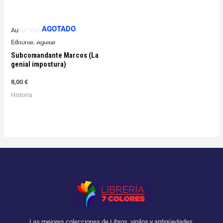
AGOTADO
Autor:
Varios autores
Editorial:
Aguilar
Subcomandante Marcos (La
genial impostura)
8,00
€
Historia
Las mejores colecciones de Libros, vinilos y antigüedades.