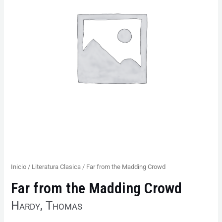
Crowd
cantidad
Inicio
/
Literatura Clasica
/ Far from the Madding Crowd
Far from the Madding Crowd
Hardy, Thomas