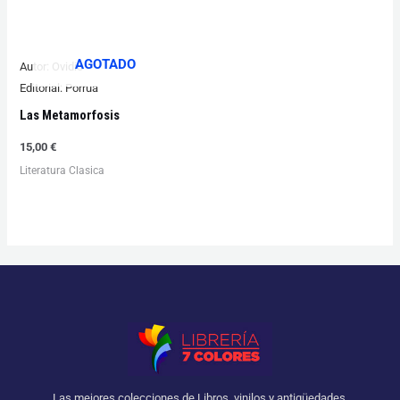
AGOTADO
Autor:
Ovidio
Editorial:
Porrua
Las Metamorfosis
15,00
€
Literatura Clasica
Las mejores colecciones de Libros, vinilos y antigüedades.