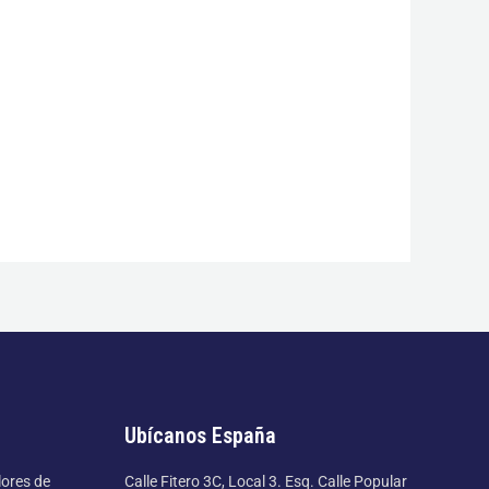
Ubícanos España
lores de
Calle Fitero 3C, Local 3. Esq. Calle Popular