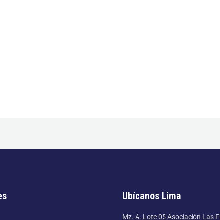
es
Ubícanos Lima
Mz. A. Lote 05 Asociación Las F