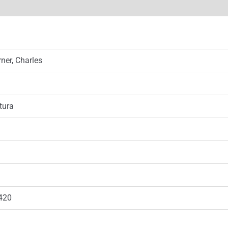
er, Charles
tura
420