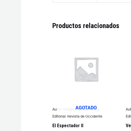
Productos relacionados
AGOTADO
Autor:
Ortega y Gasset, Jose
Aut
Editorial:
Revista de Occidente
Edi
El Espectador II
Ve