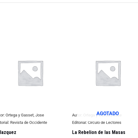
AGOTADO
or:
Ortega y Gasset, Jose
Autor:
Ortega y Gasset, Jose
torial:
Revista de Occidente
Editorial:
Circulo de Lectores
lazquez
La Rebelion de las Masas