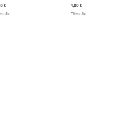
00
€
4,00
€
losofía
Filosofía