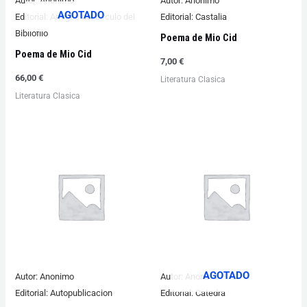
Autor:
Anonimo
Autor:
Anonimo
AGOTADO
Editorial:
Amigos del circulo del
Editorial:
Castalia
Bibliofilo
Poema de Mio Cid
Poema de Mio Cid
7,00
€
66,00
€
Literatura Clasica
Literatura Clasica
AGOTADO
Autor:
Anonimo
Autor:
Anonimo
Editorial:
Autopublicacion
Editorial:
Catedra