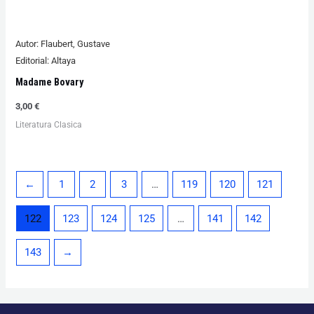
Autor:
Flaubert, Gustave
Editorial:
Altaya
Madame Bovary
3,00
€
Literatura Clasica
←
1
2
3
…
119
120
121
122
123
124
125
…
141
142
143
→